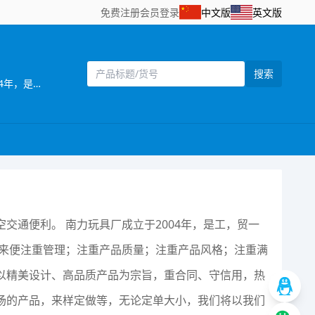
免费注册
会员登录
中文版
英文版
搜索
[主营]：南力玩具厂，位于全球玩具生产基地之一的澄海，这里地理位置优越，海，陆，空交通便利。 南力玩具厂成立于2004年，是工，贸一体的生产厂家，产品远销欧美、中东地区、并在国内占有一定的市场。 本厂自创办以来便注重管理；注重产品质量；注重产品风格；注重满足用户需求。本厂以开发设计新产品为主，其产品造型独特、新颖、逼真。工厂一直以精美设计、高品质产品为宗旨，重合同、守信用，热忱欢迎海内外广大客户前来洽谈，我们可以根据客户需求定做产品，为客户设符合市场的产品，来样定做等，无论定单大小，我们将以我们优质的服务，优惠的价格，短的时间为您服务。 欢迎海内外客商到我网站浏览、查询、订购；也欢迎到我的样品房直接选购！我们将以好的服务，优的质量，实的价格与你真诚合作
交通便利。 南力玩具厂成立于2004年，是工，贸一
以来便注重管理；注重产品质量；注重产品风格；注重满
以精美设计、高品质产品为宗旨，重合同、守信用，热
场的产品，来样定做等，无论定单大小，我们将以我们