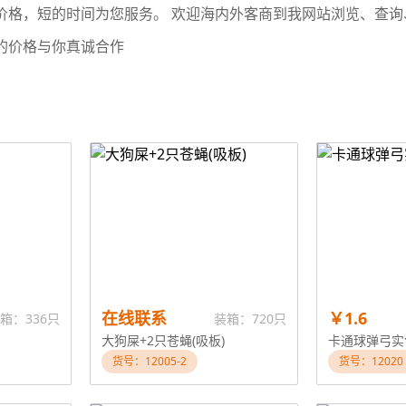
价格，短的时间为您服务。 欢迎海内外客商到我网站浏览、查
的价格与你真诚合作
在线联系
￥1.6
箱：336只
装箱：720只
大狗屎+2只苍蝇(吸板)
卡通球弹弓实
货号：12005-2
货号：12020