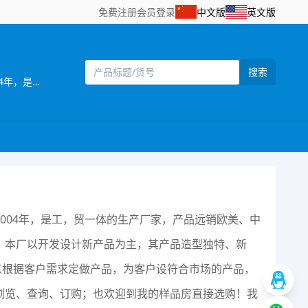
免费注册
会员登录
中文版
英文版
搜索
[主营]：南力玩具厂，位于全球玩具生产基地之一的澄海，这里地理位置优越，海，陆，空交通便利。 南力玩具厂成立于2004年，是工，贸一体的生产厂家，产品远销欧美、中东地区、并在国内占有一定的市场。 本厂自创办以来便注重管理；注重产品质量；注重产品风格；注重满足用户需求。本厂以开发设计新产品为主，其产品造型独特、新颖、逼真。工厂一直以精美设计、高品质产品为宗旨，重合同、守信用，热忱欢迎海内外广大客户前来洽谈，我们可以根据客户需求定做产品，为客户设符合市场的产品，来样定做等，无论定单大小，我们将以我们优质的服务，优惠的价格，短的时间为您服务。 欢迎海内外客商到我网站浏览、查询、订购；也欢迎到我的样品房直接选购！我们将以好的服务，优的质量，实的价格与你真诚合作
004年，是工，贸一体的生产厂家，产品远销欧美、中
。本厂以开发设计新产品为主，其产品造型独特、新
以根据客户需求定做产品，为客户设符合市场的产品，
浏览、查询、订购；也欢迎到我的样品房直接选购！我