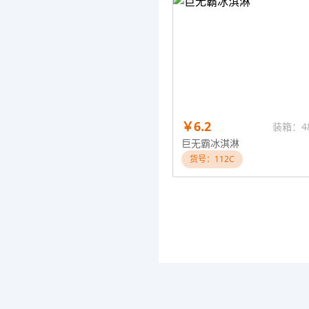
￥6.2
装箱：4
巨无霸冰淇淋
货号：112C