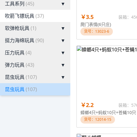
工具系列
(45)
▼
吹箭飞镖玩具
(37)
￥3.5
装箱：45
爬门表情(6只庄)
软弹枪玩具
(1)
▼
货号：13023-6
挺力海绵玩具
(90)
▼
压力玩具
(4)
▼
弹力玩具
(43)
▼
昆虫玩具
(107)
▼
昆虫玩具
(107)
￥2.2
装箱：57
蟑螂4只+蚂蚁10只+苍蝇10只
货号：12014-15