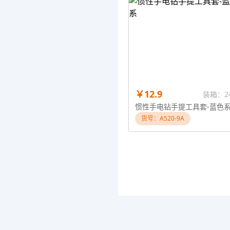
￥12.9
装箱：2
惯性手电钻手提工具套-蓝色
货号：A520-9A