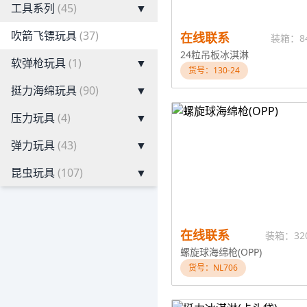
工具系列
(45)
▼
吹箭飞镖玩具
(37)
在线联系
装箱：8
24粒吊板冰淇淋
软弹枪玩具
(1)
▼
货号：130-24
挺力海绵玩具
(90)
▼
压力玩具
(4)
▼
弹力玩具
(43)
▼
昆虫玩具
(107)
▼
在线联系
装箱：32
螺旋球海绵枪(OPP)
货号：NL706